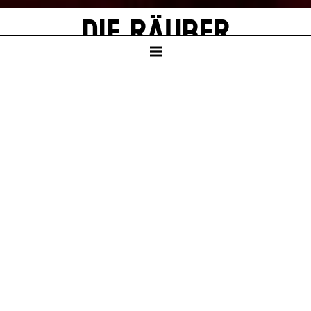
DIE RÄUBER
von Friedrich Schiller
Mit Texten von Thomas Melle
SCHAUSPIELHAUS
Ab Klasse 8
Dauer – ca. 2:30 Std., eine Pause nach 1:10 Std.
PREMIERE
Sa – 04. Jul 26
KARTEN
So – 04. Okt 26, 19:30
Mo – 12. Okt 26, 19:30