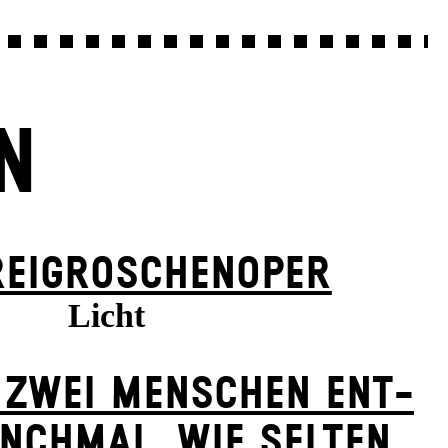
N
REI­GROSCHEN­OPER
Licht
 ZWEI MENSCHEN ENT­
NCH­MAL, WIE SELTEN,