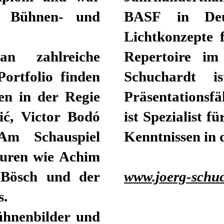
ng Bühnen- und
BASF in Deu
Lichtkonzepte 
n zahlreiche
Repertoire im
ortfolio finden
Schuchardt 
en in der Regie
Präsentationsf
ić, Victor Bodó
ist Spezialist f
Am Schauspiel
Kenntnissen in 
seuren wie Achim
d Bösch und der
www.joerg-schuc
s.
ühnenbilder und