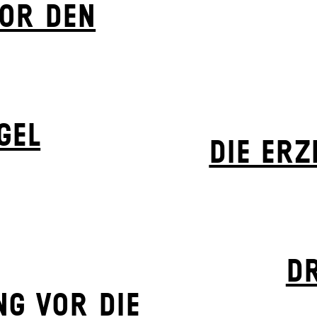
VOR DEN
­EL
DIE ERZ
DR
NG VOR DIE