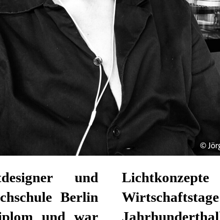
designer und
Lichtkonzept
chschule Berlin
Wirtschaft
Diplom und war
Jahrhunderthal