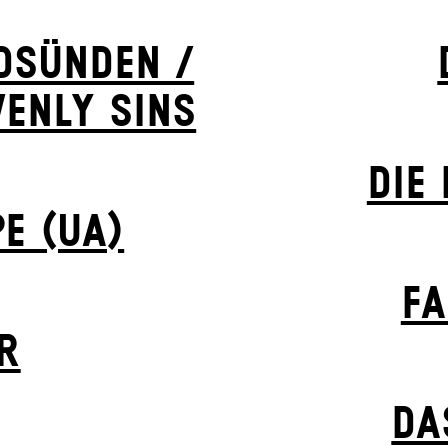
ODSÜNDEN /
VENLY SINS
DIE
E (UA)
FA
R
DA