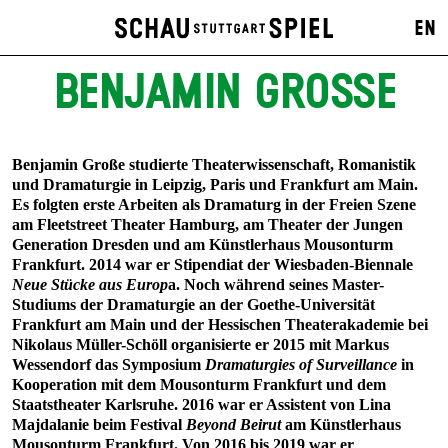
EN
BENJAMIN GROSSE
Benjamin Große studierte Theaterwissenschaft, Romanistik
und Dramaturgie in Leipzig, Paris und Frankfurt am Main.
Es folgten erste Arbeiten als Dramaturg in der Freien Szene
am Fleetstreet Theater Hamburg, am Theater der Jungen
Generation Dresden und am Künstlerhaus Mousonturm
Frankfurt. 2014 war er Stipendiat der Wiesbaden-Biennale
Neue Stücke aus Europ
a. Noch während seines Master-
Studiums der Dramaturgie an der Goethe-Universität
Frankfurt am Main und der Hessischen Theaterakademie bei
Nikolaus Müller-Schöll organisierte er 2015 mit Markus
Wessendorf das Symposium
Dramaturgies of Surveillance
in
Kooperation mit dem Mousonturm Frankfurt und dem
Staatstheater Karlsruhe. 2016 war er Assistent von Lina
Majdalanie beim Festival
Beyond Beirut
am Künstlerhaus
Mousonturm Frankfurt. Von 2016 bis 2019 war er