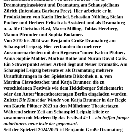
Dramaturgieassistent und Dramaturg am Schauspielhaus
Zürich (Intendanz Barbara Frey). Hier arbeitete er in
Produktionen von Karin Henkel, Sebastian Nübling, Stefan
Pucher und Herbert Fritsch als Assistent und als Dramaturg
u. a. für Christina Rast, Marco Milling, Tobias Herzberg,
Manon Pfrunder und Sophia Bodamer.
Von 2019 bis 2024 war Benjamin Große Dramaturg am
Schauspiel Leipzig. Hier verbanden ihn mehrere
Zusammenarbeiten mit den Regisseur*innen Katrin Plötner,
Anna-Sophie Mahler, Markus Bothe und Nuran David Calis.
Ein Schwerpunkt seiner Arbeit liegt auf Neuer Dramatik. Am
Schauspiel Leipzig betreute er als Dramaturg mehrere
Uraufführungen in der Spielstätte Diskothek u. a. von
Martina Clavadetscher und Katja Brunner, die zu
verschiedenen Festivals wie dem Heidelberger Stückemarkt
oder den Autor*innentheatertagen Berlin eingeladen wurden.
Zuletzt
Die Kunst der Wunde
von Katja Brunner in der Regie
von Katrin Plötner 2023 zu den Mülheimer Theatertagen.
Während seiner Zeit am Schauspiel Leipzig leitete er
zusammen mit Marleen Ilg das Festival
4+1 – ein treffen junger
autorInnen. neue texte der gegenwart
.
Seit der Spielzeit 2024/2025 ist Benjamin Große Dramaturg