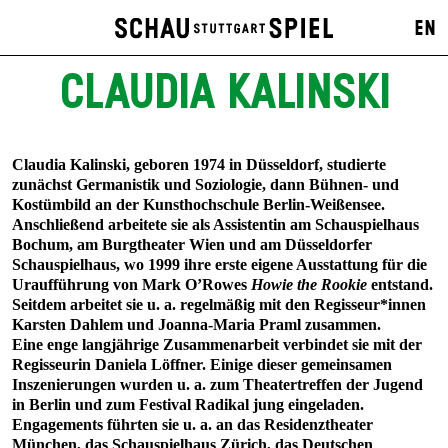
EN
CLAUDIA KALINSKI
Claudia Kalinski, geboren 1974 in Düsseldorf, studierte
zunächst Germanistik und Soziologie, dann Bühnen- und
Kostümbild an der Kunsthochschule Berlin-Weißensee.
Anschließend arbeitete sie als Assistentin am Schauspielhaus
Bochum, am Burgtheater Wien und am Düsseldorfer
Schauspielhaus, wo 1999 ihre erste eigene Ausstattung für die
Uraufführung von Mark O’Rowes
Howie the Rookie
entstand.
Seitdem arbeitet sie u. a. regelmäßig mit den Regisseur*innen
Karsten Dahlem und Joanna-Maria Praml zusammen.
Eine enge langjährige Zusammenarbeit verbindet sie mit der
Regisseurin Daniela Löffner. Einige dieser gemeinsamen
Inszenierungen wurden u. a. zum Theatertreffen der Jugend
in Berlin und zum Festival Radikal jung eingeladen.
Engagements führten sie u. a. an das Residenztheater
München, das Schauspielhaus Zürich, das Deutschen