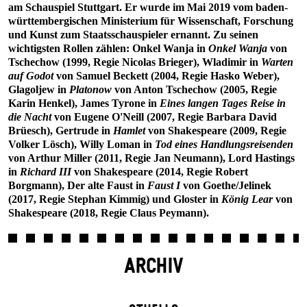
am Schauspiel Stuttgart. Er wurde im Mai 2019 vom baden-
württembergischen Ministerium für Wissenschaft, Forschung
und Kunst zum Staatsschauspieler ernannt. Zu seinen
wichtigsten Rollen zählen: Onkel Wanja in
Onkel Wanja
von
Tschechow (1999, Regie Nicolas Brieger), Wladimir in
Warten
auf Godot
von Samuel Beckett (2004, Regie Hasko Weber),
Glagoljew in
Platonow
von Anton Tschechow (2005, Regie
Karin Henkel), James Tyrone in
Eines langen Tages Reise in
die Nacht
von Eugene O'Neill (2007, Regie Barbara David
Brüesch), Gertrude in
Hamlet
von Shakespeare (2009, Regie
Volker Lösch), Willy Loman in
Tod eines Handlungsreisenden
von Arthur Miller (2011, Regie Jan Neumann), Lord Hastings
in
Richard III
von Shakespeare (2014, Regie Robert
Borgmann), Der alte Faust in
Faust I
von Goethe/Jelinek
(2017, Regie Stephan Kimmig) und Gloster in
König Lear
von
Shakespeare (2018, Regie Claus Peymann).
ARCHIV