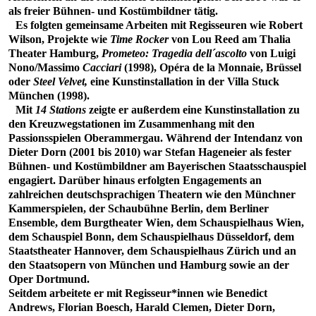
als freier Bühnen- und Kostümbildner tätig.
Es folgten gemeinsame Arbeiten mit Regisseuren wie Robert
Wilson, Projekte wie
Time Rocker
von Lou Reed am Thalia
Theater Hamburg,
Prometeo: Tragedia dell´ascolto
von Luigi
Nono/Massimo
Cacciari
(1998), Opéra de la Monnaie, Brüssel
oder
Steel Velvet,
eine Kunstinstallation in der Villa Stuck
München (1998).
Mit
14 Stations
zeigte er außerdem eine Kunstinstallation zu
den Kreuzwegstationen im Zusammenhang mit den
Passionsspielen Oberammergau. Während der Intendanz von
Dieter Dorn (2001 bis 2010) war Stefan Hageneier als fester
Bühnen- und Kostümbildner am Bayerischen Staatsschauspiel
engagiert. Darüber hinaus erfolgten Engagements an
zahlreichen deutschsprachigen Theatern wie den Münchner
Kammerspielen, der Schaubühne Berlin, dem Berliner
Ensemble, dem Burgtheater Wien, dem Schauspielhaus Wien,
dem Schauspiel Bonn, dem Schauspielhaus Düsseldorf, dem
Staatstheater Hannover, dem Schauspielhaus Zürich und an
den Staatsopern von München und Hamburg sowie an der
Oper Dortmund.
Seitdem arbeitete er mit Regisseur*innen wie Benedict
Andrews, Florian Boesch, Harald Clemen, Dieter Dorn,