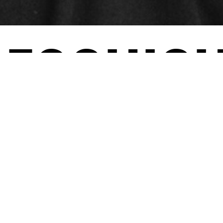
GESCHICH
. WEGE Z
EN REA