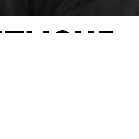
TLICHE
U EINEM
LISMUS“