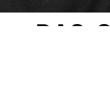
„DAS 
GEFÜHL
GLOBAL