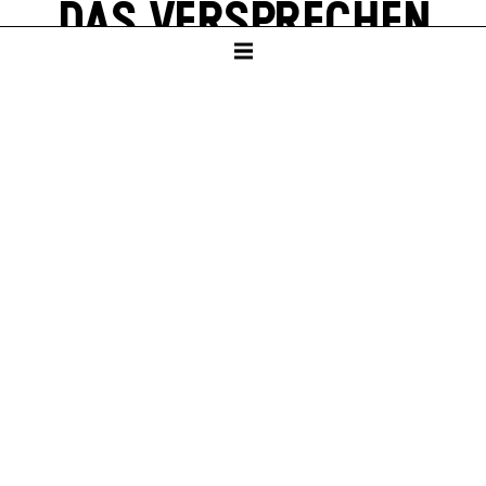
DAS VER­SPRECHEN
von Friedrich Dürrenmatt
SCHAUSPIELHAUS
ab Klasse 10
PREMIERE
Sa – 23. Jan 27
KARTEN
Sa – 23. Jan 27, 19:30
So – 24. Jan 27, 19:30
Sa – 30. Jan 27, 19:30
Weitere Termine sind in Planung.