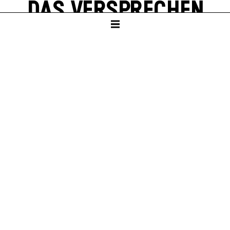
DAS VER­SPRECHEN
von Friedrich Dürrenmatt
SCHAUSPIELHAUS
ab Klasse 10
PREMIERE
Sa – 23. Jan 27
KARTEN
Sa – 23. Jan 27, 19:30
So – 24. Jan 27, 19:30
Sa – 30. Jan 27, 19:30
Weitere Termine sind in Planung.