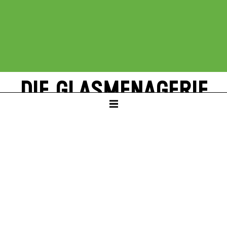
DIE GLAS­MENAGERIE
von Tennessee Williams
SCHAUSPIELHAUS
ab Klasse 9
PREMIERE
Do – 25. Mär 27