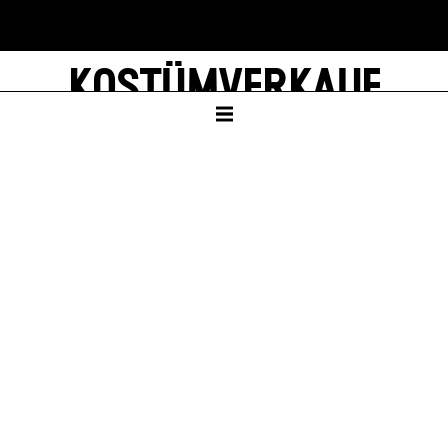
KOSTÜMVERKAUF
ZENTRALLAGER
EINTRITT FREI
Sa – 10. Okt 26, 10:00
Sa – 16. Jan 27, 10:00
Sa – 10. Apr 27, 10:00