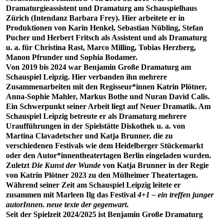
Dramaturgieassistent und Dramaturg am Schauspielhaus
Zürich (Intendanz Barbara Frey). Hier arbeitete er in
Produktionen von Karin Henkel, Sebastian Nübling, Stefan
Pucher und Herbert Fritsch als Assistent und als Dramaturg
u. a. für Christina Rast, Marco Milling, Tobias Herzberg,
Manon Pfrunder und Sophia Bodamer.
Von 2019 bis 2024 war Benjamin Große Dramaturg am
Schauspiel Leipzig. Hier verbanden ihn mehrere
Zusammenarbeiten mit den Regisseur*innen Katrin Plötner,
Anna-Sophie Mahler, Markus Bothe und Nuran David Calis.
Ein Schwerpunkt seiner Arbeit liegt auf Neuer Dramatik. Am
Schauspiel Leipzig betreute er als Dramaturg mehrere
Uraufführungen in der Spielstätte Diskothek u. a. von
Martina Clavadetscher und Katja Brunner, die zu
verschiedenen Festivals wie dem Heidelberger Stückemarkt
oder den Autor*innentheatertagen Berlin eingeladen wurden.
Zuletzt
Die Kunst der Wunde
von Katja Brunner in der Regie
von Katrin Plötner 2023 zu den Mülheimer Theatertagen.
Während seiner Zeit am Schauspiel Leipzig leitete er
zusammen mit Marleen Ilg das Festival
4+1 – ein treffen junger
autorInnen. neue texte der gegenwart
.
Seit der Spielzeit 2024/2025 ist Benjamin Große Dramaturg