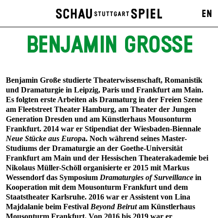
EN
BENJAMIN GROSSE
Benjamin Große studierte Theaterwissenschaft, Romanistik
und Dramaturgie in Leipzig, Paris und Frankfurt am Main.
Es folgten erste Arbeiten als Dramaturg in der Freien Szene
am Fleetstreet Theater Hamburg, am Theater der Jungen
Generation Dresden und am Künstlerhaus Mousonturm
Frankfurt. 2014 war er Stipendiat der Wiesbaden-Biennale
Neue Stücke aus Europ
a. Noch während seines Master-
Studiums der Dramaturgie an der Goethe-Universität
Frankfurt am Main und der Hessischen Theaterakademie bei
Nikolaus Müller-Schöll organisierte er 2015 mit Markus
Wessendorf das Symposium
Dramaturgies of Surveillance
in
Kooperation mit dem Mousonturm Frankfurt und dem
Staatstheater Karlsruhe. 2016 war er Assistent von Lina
Majdalanie beim Festival
Beyond Beirut
am Künstlerhaus
Mousonturm Frankfurt. Von 2016 bis 2019 war er