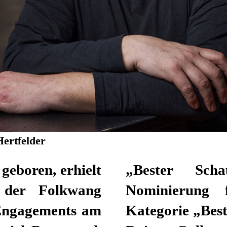
Hertfelder
geboren, erhielt
7 folgte eine
n der Folkwang
ypreis in der
 Engagements am
ner Nebenrolle“.