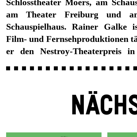
Schlosstheater Moers, am Schau
Rainer Galke wechselte mit der
am Theater Freiburg und am
vom Ensemble des Volkstheate
Schauspielhaus. Rainer Galke is
Ensemble des Burgtheaters. Sei
Film- und Fernsehproduktionen tät
2024/25 ist er festes Ensem
er den Nestroy-Theaterpreis i
NÄCHS