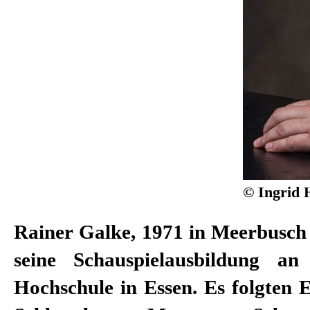
© Ingrid 
Rainer Galke, 1971 in Meerbusch 
„Bester Schauspieler“, 201
seine Schauspielausbildung a
Nominierung für den Nestro
Hochschule in Essen. Es folgten
Kategorie „Bester Darsteller in ei