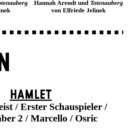
otenauberg
Hannah Arendt und
Totenauberg
inek
von Elfriede Jelinek
N
HAMLET
st / Erster Schauspieler /
ber 2 / Marcello / Osric