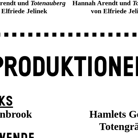
rendt und
Totenauberg
Hannah Arendt und
T
 Elfriede Jelinek
von Elfriede Jel
PRODUKTIONE
KS
nbrook
Hamlets Gei
Totengrä