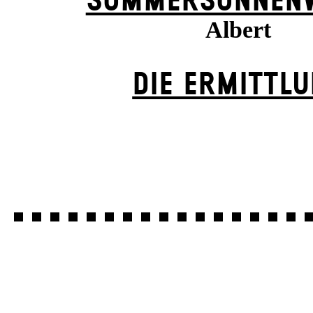
SOMMER­SONNEN­
Albert
DIE ERMITTL