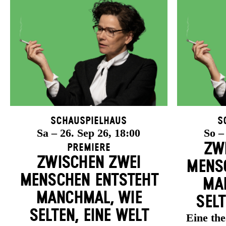
Schauspielhaus
S
Sa – 26. Sep 26, 18:00
So –
ZW
Premiere
ZWISCHEN ZWEI
MENSC
MENSCHEN ENT­STEHT
MAN
MANCH­MAL, WIE
SELT
SELTEN, EINE WELT
Eine th