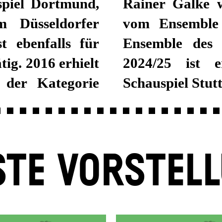
spiel Dortmund,
 Saison 2019/20
 Düsseldorfer
rs Wien in das
t ebenfalls für
t der Spielzeit
ig. 2016 erhielt
blemitglied am
n der Kategorie
Schauspiel Stutt
TE VORSTEL