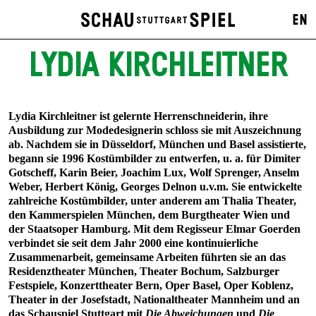
EN
LYDIA KIRCHLEITNER
Lydia Kirchleitner ist gelernte Herrenschneiderin, ihre
Ausbildung zur Modedesignerin schloss sie mit Auszeichnung
ab. Nachdem sie in Düsseldorf, München und Basel assistierte,
begann sie 1996 Kostümbilder zu entwerfen, u. a. für Dimiter
Gotscheff, Karin Beier, Joachim Lux, Wolf Sprenger, Anselm
Weber, Herbert König, Georges Delnon u.v.m. Sie entwickelte
zahlreiche Kostümbilder, unter anderem am Thalia Theater,
den Kammerspielen München, dem Burgtheater Wien und
der Staatsoper Hamburg. Mit dem Regisseur Elmar Goerden
verbindet sie seit dem Jahr 2000 eine kontinuierliche
Zusammenarbeit, gemeinsame Arbeiten führten sie an das
Residenztheater München, Theater Bochum, Salzburger
Festspiele, Konzerttheater Bern, Oper Basel, Oper Koblenz,
Theater in der Josefstadt, Nationaltheater Mannheim und an
das Schauspiel Stuttgart mit
Die Abweichungen
und
Die