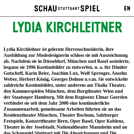
EN
LYDIA KIRCHLEITNER
Lydia Kirchleitner ist gelernte Herrenschneiderin, ihre
Ausbildung zur Modedesignerin schloss sie mit Auszeichnung
ab. Nachdem sie in Düsseldorf, München und Basel assistierte,
begann sie 1996 Kostümbilder zu entwerfen, u. a. für Dimiter
Gotscheff, Karin Beier, Joachim Lux, Wolf Sprenger, Anselm
Weber, Herbert König, Georges Delnon u.v.m. Sie entwickelte
zahlreiche Kostümbilder, unter anderem am Thalia Theater,
den Kammerspielen München, dem Burgtheater Wien und
der Staatsoper Hamburg. Mit dem Regisseur Elmar Goerden
verbindet sie seit dem Jahr 2000 eine kontinuierliche
Zusammenarbeit, gemeinsame Arbeiten führten sie an das
Residenztheater München, Theater Bochum, Salzburger
Festspiele, Konzerttheater Bern, Oper Basel, Oper Koblenz,
Theater in der Josefstadt, Nationaltheater Mannheim und an
das Schauspiel Stuttgart mit
Die Abweichungen
und
Die