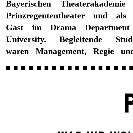
Bayerischen Theaterakademi
freier Lichtgestalter. Im The
Prinzregententheater und als
arbeitete Rüdiger Benz u. a. f
Gast im Drama Department 
Friedrichstadt-Palast, Stage Ent
University. Begleitende Stud
die Bühnen an Bord der Mein Sc
waren Management, Regie und