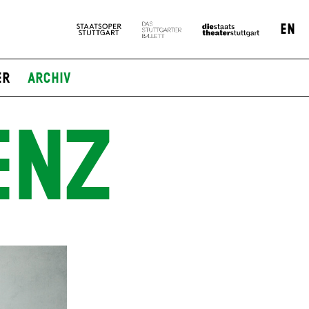
EN
er
Archiv
ENZ