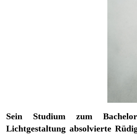
Sein Studium zum Bachel
Rüdiger Benz ist Beleuchtu
Lichtgestaltung absolvierte Rüdi
Schauspielhaus des Stuttgarter St