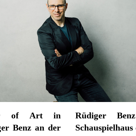
or of Art in
ngsmeister am
ger Benz an der
aatstheaters und