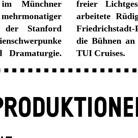
e im Münchner
ater-Management
 mehrmonatiger
ür den Berliner
der Stanford
ertainment oder
ienschwerpunke
hiff Flotte von
 Dramaturgie.
TUI Cruises.
PRODUKTIONE