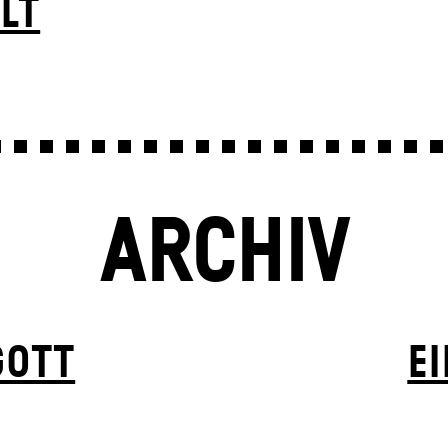
LT
ARCHIV
GOTT
EI