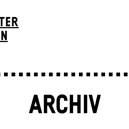
TER
ON
ARCHIV