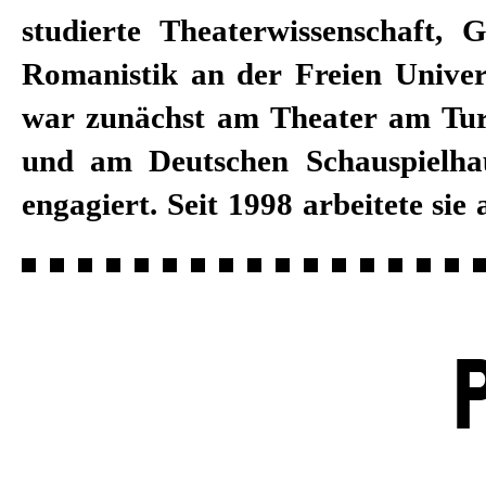
studierte Theater­wissenschaft, 
Staatstheater Karlsruhe, am
Romanistik an der Freien Univers
Schauspielhaus, am Luzerner 
war zunächst am Theater am Tu
Nationaltheater Mannheim. Sei
und am Deutschen Schauspielh
2018/19 ist sie Dramaturgin
engagiert. Seit 1998 arbeitete sie