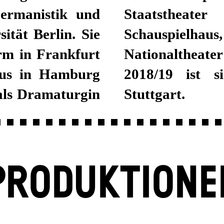
Germanistik und
 Düsseldorfer
ität Berlin. Sie
Theater und am
rm in Frankfurt
t der Spielzeit
aus in Hamburg
 am Schauspiel
 als Dramaturgin
Stuttgart.
PRODUKTIONE