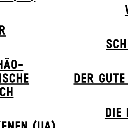
R
SCH
HÄO-
ISCHE
DER GUTE
CH
DIE
ENEN (UA)