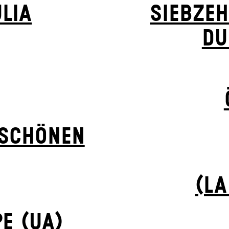
LIA
SIEBZEH
DU
 SCHÖNEN
(LA
E (UA)