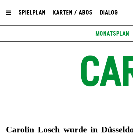
Spielplan
Karten / Abos
Dialog
Monatsplan
CA
Carolin Losch wurde in Düsseld
am Schauspielhaus Bochum,