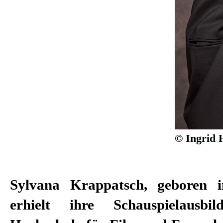
© Ingrid 
Sylvana Krappatsch, geboren i
der Fachzeitschrift Theater h
erhielt ihre Schauspielausb
Nachwuchsschauspielerin des Jahr