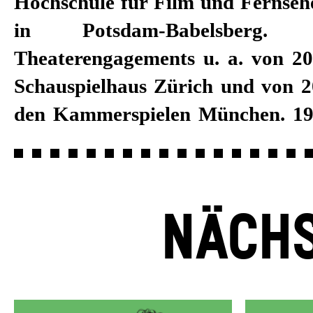
Hochschule für Film und Fernse
1995 steht sie auch regelmä
in Potsdam-Babelsberg.
Fernsehen und Kino vor der Ka
Theaterengagements u. a. von 2
Spielzeit 2018/19 ist Sylvana
Schauspielhaus Zürich und von 2
den Kammerspielen München. 19
NÄCHS