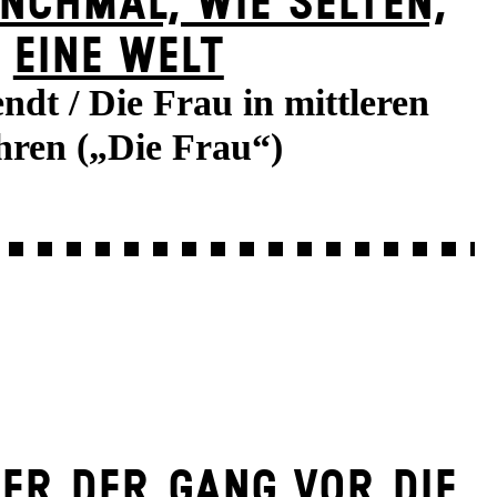
NCH­MAL, WIE SELTEN,
EINE WELT
dt / Die Frau in mittleren
hren („Die Frau“)
ER DER GANG VOR DIE