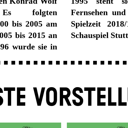
hen Konrad Wolf
ßig für Film,
 Es folgten
mera. Seit der
000 bis 2005 am
 Krappatsch am
005 bis 2015 an
Schauspiel Stutt
96 wurde sie in
TE VORSTEL