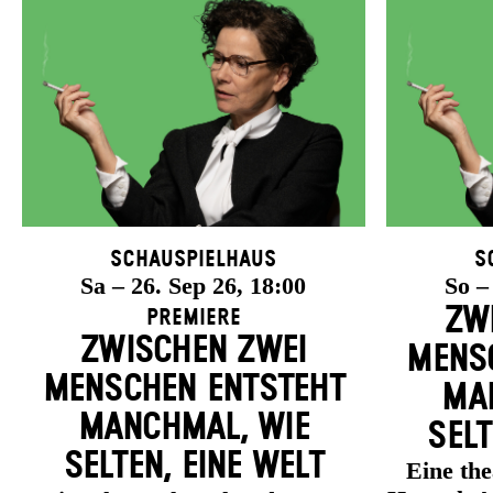
Schauspielhaus
S
Sa – 26. Sep 26, 18:00
So –
ZW
Premiere
ZWISCHEN ZWEI
MENSC
MENSCHEN ENT­STEHT
MAN
MANCH­MAL, WIE
SELT
SELTEN, EINE WELT
Eine th