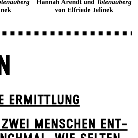
otenauberg
Hannah Arendt und
Totenauberg
inek
von Elfriede Jelinek
N
E ERMITTLUNG
 ZWEI MENSCHEN ENT­