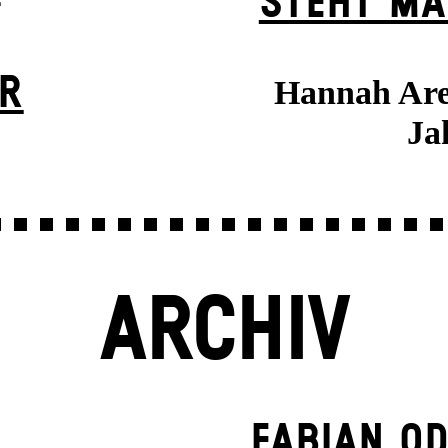
STEHT MA
ER
Hannah Aren
Ja
ARCHIV
FABIAN OD