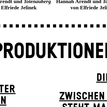
rendt und
Totenauberg
Hannah Arendt und
T
 Elfriede Jelinek
von Elfriede Jel
PRODUKTIONE
DI
TER
ZWISCHEN
ON