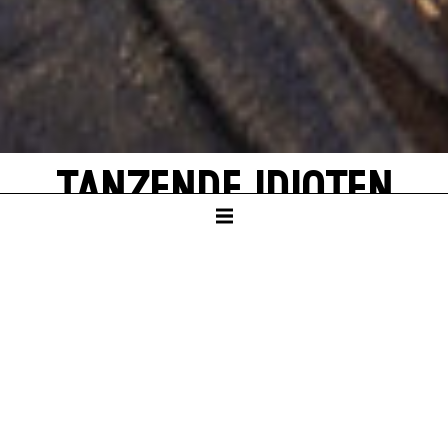
TANZENDE IDIOTEN
von Thorsten Lensing
Mit Texten von Denis Johnson und
Originalzitaten der NASA-Apollo-Missionen
zum Mond
SCHAUSPIELHAUS