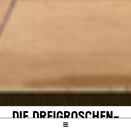
DIE DREI­GROSCHEN­