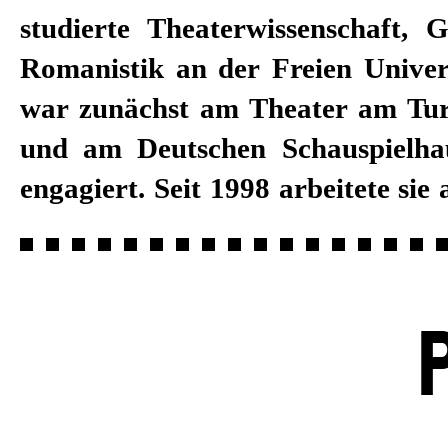
studierte Theater­wissenschaft, 
Staatstheater Karlsruhe, am
Romanistik an der Freien Univers
Schauspielhaus, am Luzerner 
war zunächst am Theater am Tu
Nationaltheater Mannheim. Sei
und am Deutschen Schauspielh
2018/19 ist sie Dramaturgin
engagiert. Seit 1998 arbeitete sie