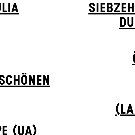
LIA
SIEBZEH
DU
 SCHÖNEN
(LA
E (UA)