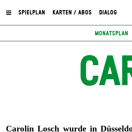
Spielplan
Karten / Abos
Dialog
Monatsplan
CA
Carolin Losch wurde in Düsseld
am Schauspielhaus Bochum,