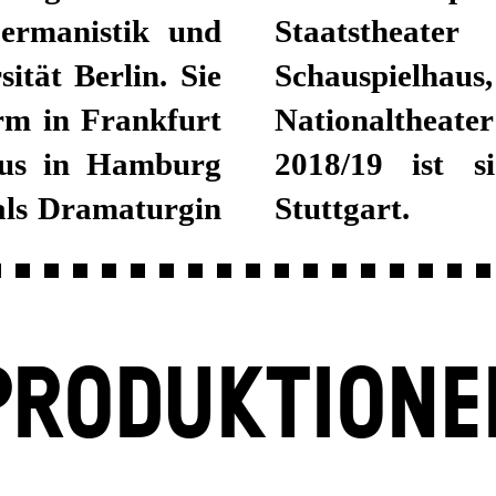
Germanistik und
 Düsseldorfer
ität Berlin. Sie
Theater und am
rm in Frankfurt
t der Spielzeit
aus in Hamburg
 am Schauspiel
 als Dramaturgin
Stuttgart.
PRODUKTIONE