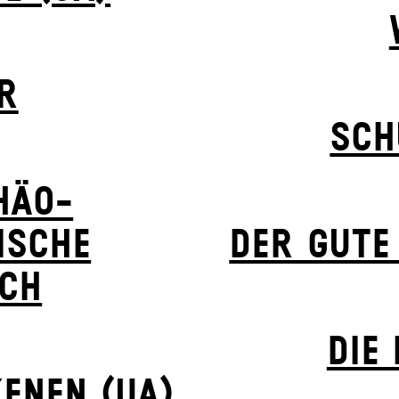
R
SCH
HÄO-
ISCHE
DER GUTE
CH
DIE
ENEN (UA)