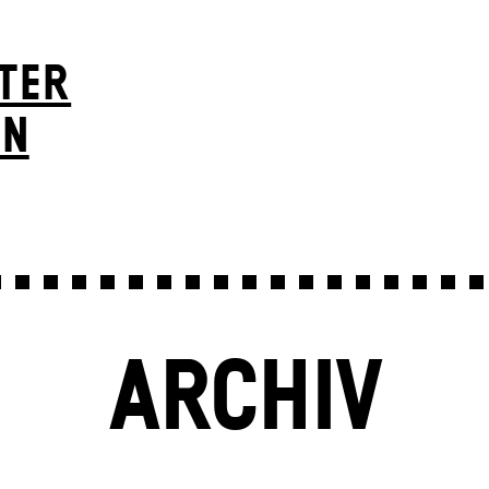
TER
ON
ARCHIV