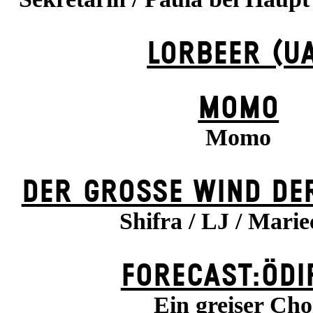
LORBEER (U
MOMO
Momo
DER GROSSE WIND DER 
Shifra / LJ / Mari
FORECAST:ÖDI
Ein greiser Cho