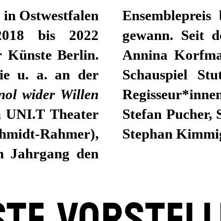
in Ostwestfalen
Ensemblepreis 
2018 bis 2022
gewann. Seit d
r Künste Berlin.
Annina Korfmac
ie u. a. an der
Schauspiel Stu
ol wider Willen
Regisseur*inn
m UNI.T Theater
Stefan Pucher,
hmidt-Rahmer),
Stephan Kimmi
em Jahrgang den