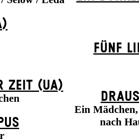
A)
FÜNF L
ZEIT (UA)
DRAUS
echen
Ein Mädchen,
PUS
nach Ha
r