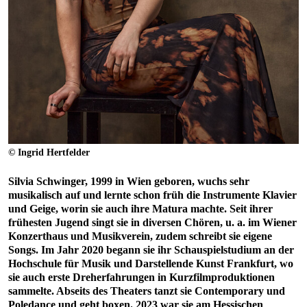
© Ingrid Hertfelder
Silvia Schwinger, 1999 in Wien geboren, wuchs sehr
musikalisch auf und lernte schon früh die Instrumente Klavier
und Geige, worin sie auch ihre Matura machte. Seit ihrer
frühesten Jugend singt sie in diversen Chören, u. a. im Wiener
Konzerthaus und Musikverein, zudem schreibt sie eigene
Songs. Im Jahr 2020 begann sie ihr Schauspielstudium an der
Hochschule für Musik und Darstellende Kunst Frankfurt, wo
sie auch erste Dreherfahrungen in Kurzfilmproduktionen
sammelte. Abseits des Theaters tanzt sie Contemporary und
Poledance und geht boxen. 2023 war sie am Hessischen