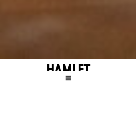
HAMLET
von William Shakespeare
Deutsch von Jürgen Gosch und Angela
Schanelec
SCHAUSPIELHAUS