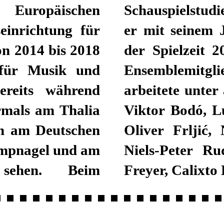
ropäischen
tuttgart gewann
seinrichtung für
mblepreis. Seit
on 2014 bis 2018
n Richter festes
 für Musik und
l Stuttgart. Er
ereits während
Regisseur*innen
rmals am Thalia
ick Wengenroth,
en am Deutschen
is, Tina Lanik,
ampnagel und am
irkmeir, Achim
sehen. Beim
Freyer, Calixto 