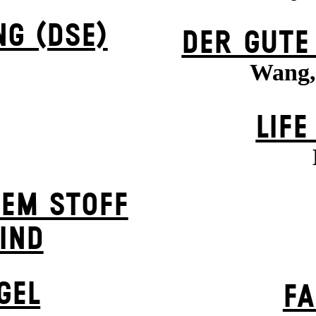
NG (DSE)
DER GUTE
Wang,
LIFE
HEM STOFF
IND
­EL
FA