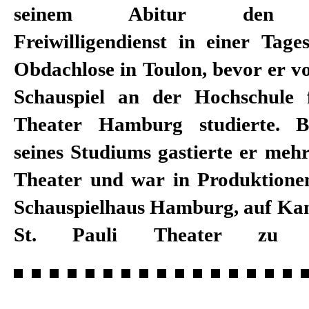
seinem Abitur den Eu
Schauspielstudierender 2017 in S
Freiwilligendienst in einer Tage
er mit seinem Jahrgang den Ense
Obdachlose in Toulon, bevor er v
der Spielzeit 2018/19 ist Valenti
Schauspiel an der Hochschule
Ensemblemitglied am Schauspie
Theater Hamburg studierte. B
arbeitete unter anderem mit den 
seines Studiums gastierte er meh
Viktor Bodó, Luk Perceval, Patr
Theater und war in Produktion
Oliver Frljić, Nuran David Cal
Schauspielhaus Hamburg, auf K
Niels-Peter Rudolph, Thomas B
St. Pauli Theater zu 