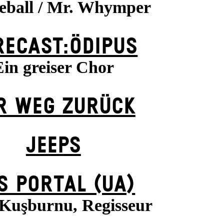
eball / Mr. Whymper
RECAST:ÖDIPUS
Ein greiser Chor
R WEG ZU­RÜCK
JEEPS
S POR­TAL (UA)
Kuşburnu, Regisseur