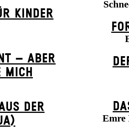
Schne
ÜR KINDER
FO
NT – ABER
DE
E MICH
DA
 AUS DER
Emre 
UA)