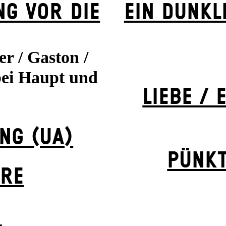
NG VOR DIE
EIN DUNK­L
er / Gaston /
bei Haupt und
LIEBE /
NG (UA)
PÜNK
ERE