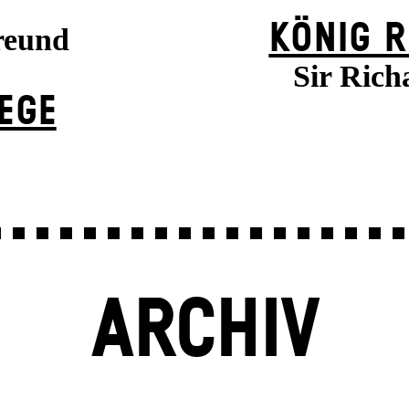
KÖNIG R
reund
Sir Rich
EGE
ARCHIV