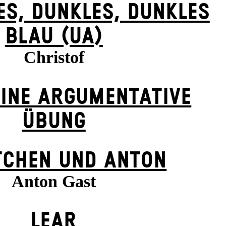
ES, DUNK­LES, DUNK­LES
BLAU (UA)
Christof
 EINE ARGUMENTATIVE
ÜBUNG
TCHEN UND ANTON
Anton Gast
LEAR