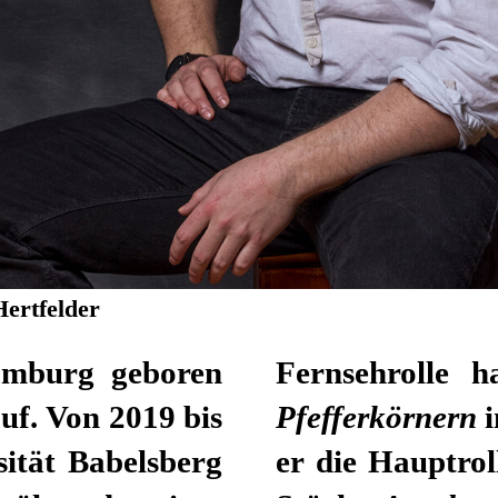
Hertfelder
amburg geboren
Fernsehrolle 
uf. Von 2019 bis
Pfefferkörnern
sität Babelsberg
er die Hauptro