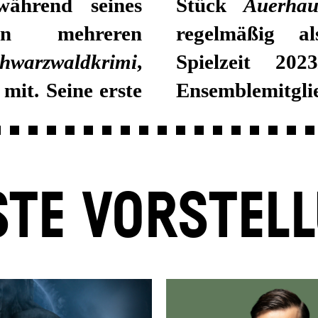
während seines
Stück
Auerhau
n mehreren
regelmäßig al
hwarzwaldkrimi
,
Spielzeit 202
mit. Seine erste
Ensemblemitglie
TE VORSTEL