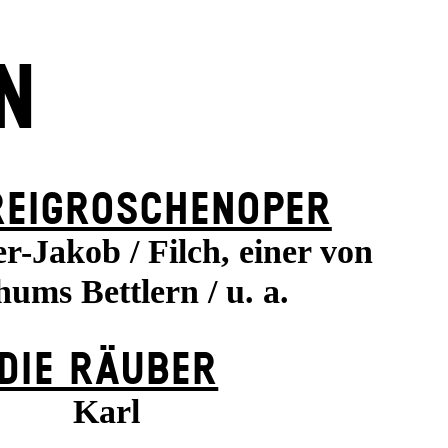
N
REI­GROSCHEN­OPER
r-Jakob / Filch, einer von
ums Bettlern / u. a.
DIE RÄUBER
Karl