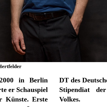
Hertfelder
2000 in Berlin
 Theaters Berlin. Seit 2022 ist er
te er Schauspiel
g des deutschen
r Künste. Erste
Volkes.