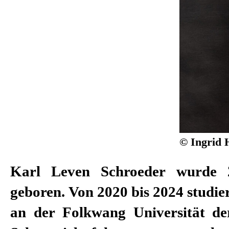
© Ingrid 
Karl Leven Schroeder
wurde 
DT des Deutschen
geboren. Von 2020 bis 2024 studier
Stipendiat der Studienstiftun
an der Folkwang Universität de