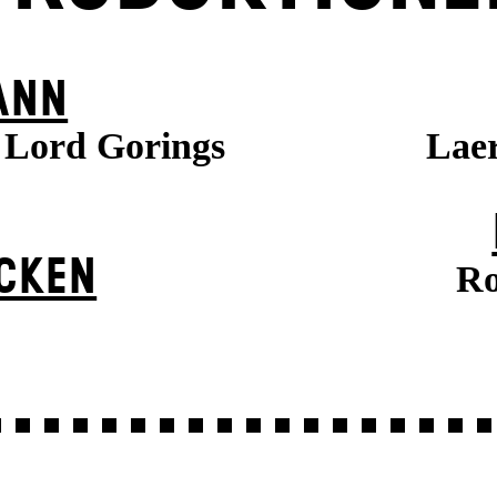
ANN
, Lord Gorings
Laer
ÜCKEN
Ro