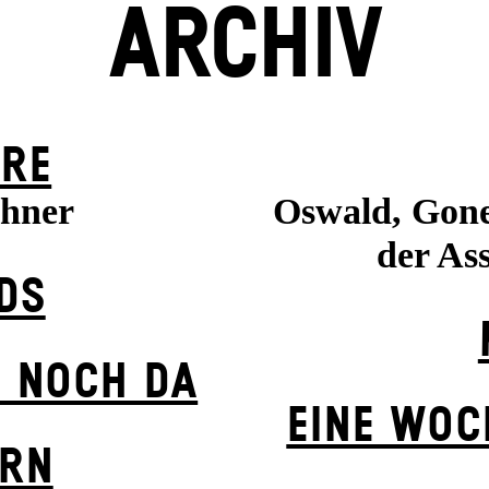
ARCHIV
ERE
ühner
Oswald, Gone
der Ass
DS
 NOCH DA
EINE WOC
ERN