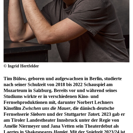
© Ingrid Hertfelder
Tim Bülow, geboren und aufgewachsen in Berlin, studierte
nach seiner Schulzeit von 2018 bis 2022 Schauspiel am
Mozarteum in Salzburg. Bereits vor und während seines
Studiums wirkte er in verschiedenen Kino- und
Fernsehproduktionen mit, darunter Norbert Lechners
Kinofilm
Zwischen uns die Mauer
, die dänisch-deutsche
Fernsehserie
Sløborn
und der Stuttgarter
Tatort.
2023 gab er
am Tiroler Landestheater Innsbruck unter der Regie von
Amélie Niermeyer und Jana Vetten sein Theaterdebut als
Laertes in Shakespeares
Hamlet
. Mit der Spielzeit 2023/24 ist