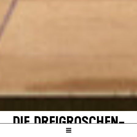
DIE DREI­GROSCHEN­