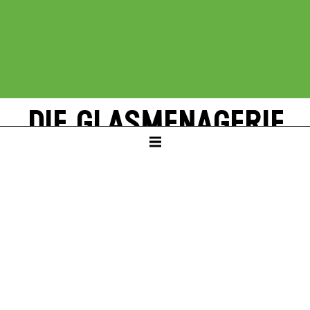
DIE GLAS­MENAGERIE
von Tennessee Williams
SCHAUSPIELHAUS
ab Klasse 9
PREMIERE
Do – 25. Mär 27