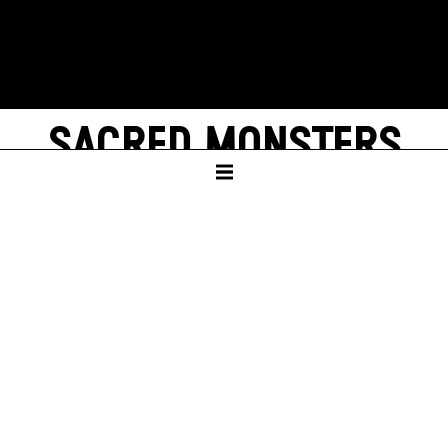
SACRED MONSTERS
(PARTS OF MEDEA)
von Nino Haratischwili
SCHAUSPIELHAUS
ab Klasse 10
URAUFFÜHRUNG
Sa – 08. Mai 27