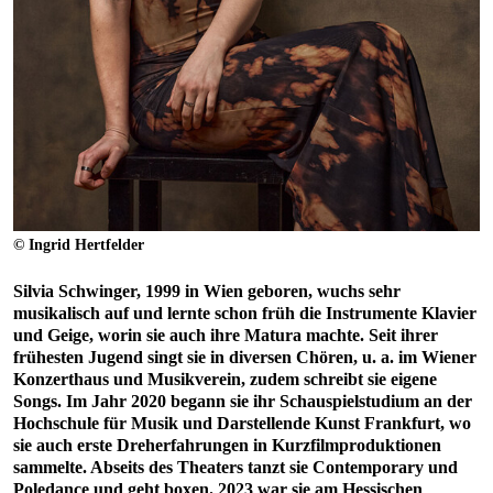
© Ingrid Hertfelder
Silvia Schwinger, 1999 in Wien geboren, wuchs sehr
musikalisch auf und lernte schon früh die Instrumente Klavier
und Geige, worin sie auch ihre Matura machte. Seit ihrer
frühesten Jugend singt sie in diversen Chören, u. a. im Wiener
Konzerthaus und Musikverein, zudem schreibt sie eigene
Songs. Im Jahr 2020 begann sie ihr Schauspielstudium an der
Hochschule für Musik und Darstellende Kunst Frankfurt, wo
sie auch erste Dreherfahrungen in Kurzfilmproduktionen
sammelte. Abseits des Theaters tanzt sie Contemporary und
Poledance und geht boxen. 2023 war sie am Hessischen