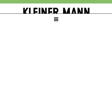
KLEINER MANN
– WAS NUN?
von Hans Fallada
In einer Bühnenfassung von Zino Wey
KAMMERTHEATER
ab Klasse 10
PREMIERE
Sa – 17. Okt 26