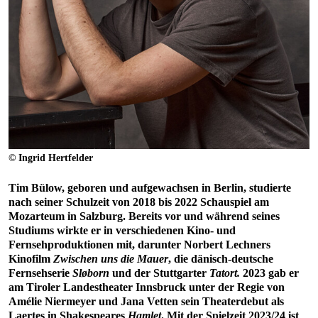
© Ingrid Hertfelder
Tim Bülow, geboren und aufgewachsen in Berlin, studierte
nach seiner Schulzeit von 2018 bis 2022 Schauspiel am
Mozarteum in Salzburg. Bereits vor und während seines
Studiums wirkte er in verschiedenen Kino- und
Fernsehproduktionen mit, darunter Norbert Lechners
Kinofilm
Zwischen uns die Mauer
, die dänisch-deutsche
Fernsehserie
Sløborn
und der Stuttgarter
Tatort.
2023 gab er
am Tiroler Landestheater Innsbruck unter der Regie von
Amélie Niermeyer und Jana Vetten sein Theaterdebut als
Laertes in Shakespeares
Hamlet
. Mit der Spielzeit 2023/24 ist