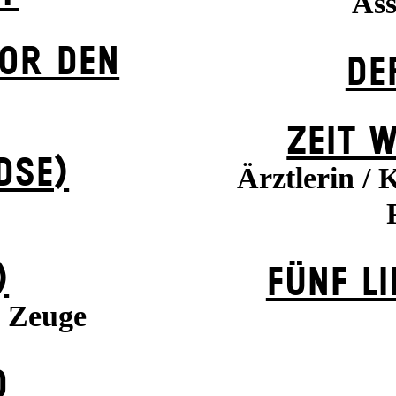
Ass
VOR DEN
DE
ZEIT W
DSE)
Ärztlerin / 
)
FÜNF L
 Zeuge
D