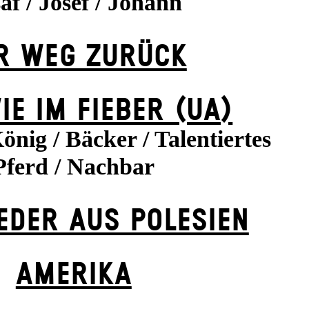
af / Josef / Johann
R WEG ZU­RÜCK
IE IM FIEBER (UA)
König / Bäcker / Talentiertes
Pferd / Nachbar
IEDER AUS POLESIEN
AMERIKA