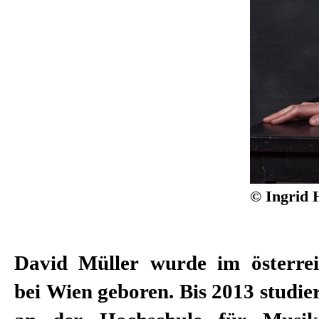
© Ingrid 
David Müller wurde im österre
Mannheim, wo ihm 2016 der Ar
bei Wien geboren. Bis 2013 studier
Preis für eine herausragende