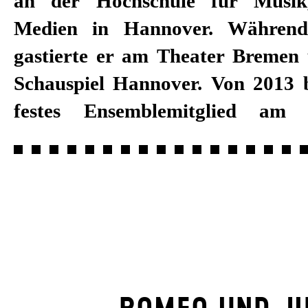
an der Hochschule für Musik
Nachwuchsleistung verliehen w
Medien in Hannover. Während
Spielzeit 2018/19 ist er fest
gastierte er am Theater Breme
Stuttgart engagiert. Hier arbeit
Schauspiel Hannover. Von 2013 
Achim Freyer, Calixto Bieito, Oliv
festes Ensemblemitglied am N