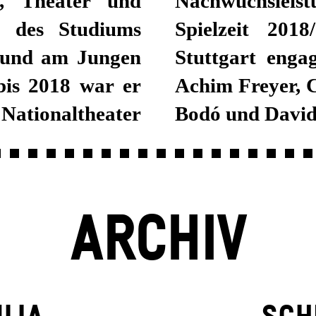
, Theater und
urde. Seit der
 des Studiums
 am Schauspiel
n und am Jungen
ete er u. a. mit
bis 2018 war er
er Frljić, Viktor
ationaltheater
Bodó und Davi
ARCHIV