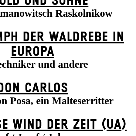
ULD UND SÜHNE
manowitsch Raskolnikow
MPH DER WALDREBE IN
EUROPA
echniker und andere
DON CARLOS
n Posa, ein Malteserritter
E WIND DER ZEIT (UA)