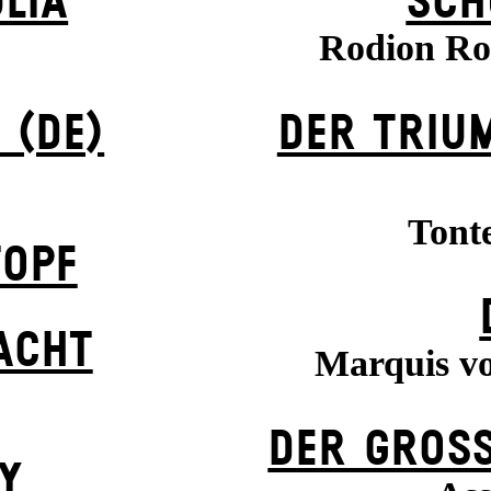
LIA
SCH
Rodion Ro
 (DE)
DER TRIU
Tont
TOPF
ACHT
Marquis vo
DER GROSS
Y