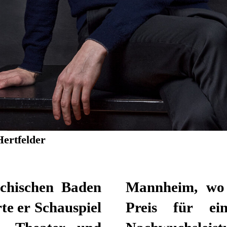
Hertfelder
ichischen Baden
nold-Petersen-
te er Schauspiel
 künstlerische