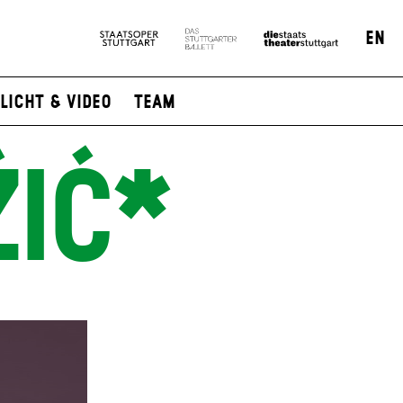
EN
Licht & Video
Team
IĆ*