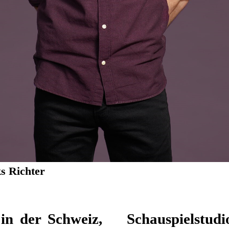
s Richter
in der Schweiz,
elhaus Zürich.