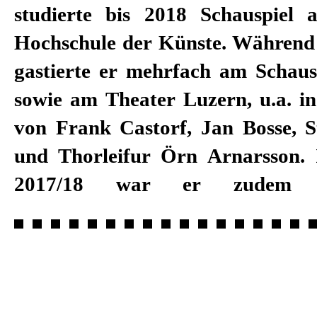
studierte bis 2018 Schauspiel
Robert Rožić ist zweifacher Förde
Hochschule der Künste. Während
Friedl Wald Stiftung sowie Studie
gastierte er mehrfach am Schaus
Migros-Kulturprozent. Zur Spielz
sowie am Theater Luzern, u.a. in
er sein erstes Festengagement
von Frank Castorf, Jan Bosse,
Stuttgart an. Robert Rožić ist se
und Thorleifur Örn Arnarsson. I
2021/22 freischaffend tätig, wir
2017/18 war er zudem M