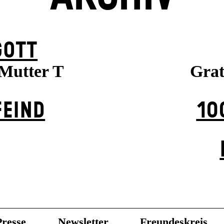
GOTT
, Mutter T
Gra
EIND
10
Presse
Newsletter
Freundeskreis