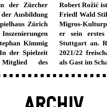
 an der Zürcher
rpreisträger der
 der Ausbildung
npreisträger des
pielhaus Zürich
eit 2018/19 trat
 Inszenierungen
 am Schauspiel
 Stephan Kimmig
it der Spielzeit
n der Spielzeit
d aber weiterhin
itglied des
als Gast im Sch
ARCHIV