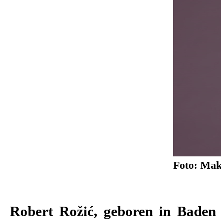
Foto: Mak
Robert Rožić, geboren in Baden 
Schauspielstudios am Schauspi