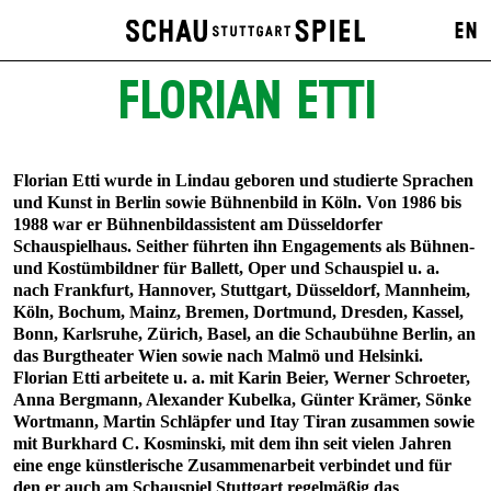
EN
FLORIAN ETTI
Florian Etti wurde in Lindau geboren und studierte Sprachen
und Kunst in Berlin sowie Bühnenbild in Köln. Von 1986 bis
1988 war er Bühnenbildassistent am Düsseldorfer
Schauspielhaus. Seither führten ihn Engagements als Bühnen-
und Kostümbildner für Ballett, Oper und Schauspiel u. a.
nach Frankfurt, Hannover, Stuttgart, Düsseldorf, Mannheim,
Köln, Bochum, Mainz, Bremen, Dortmund, Dresden, Kassel,
Bonn, Karlsruhe, Zürich, Basel, an die Schaubühne Berlin, an
das Burgtheater Wien sowie nach Malmö und Helsinki.
Florian Etti arbeitete u. a. mit Karin Beier, Werner Schroeter,
Anna Bergmann, Alexander Kubelka, Günter Krämer, Sönke
Wortmann, Martin Schläpfer und Itay Tiran zusammen sowie
mit Burkhard C. Kosminski, mit dem ihn seit vielen Jahren
eine enge künstlerische Zusammenarbeit verbindet und für
den er auch am Schauspiel Stuttgart regelmäßig das