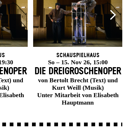
us
Schauspielhaus
19:30
So – 15. Nov 26, 15:00
EN­OPER
DIE DREI­GROSCHEN­OPER
Text) und
von Bertolt Brecht (Text) und
sik)
Kurt Weill (Musik)
Elisabeth
Unter Mitarbeit von Elisabeth
Hauptmann