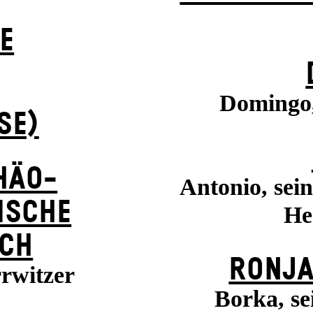
E
Domingo,
SE)
HÄO-
Antonio, sei
ISCHE
He
CH
RONJA
rrwitzer
Borka, se