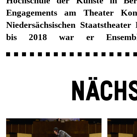
Hochschule der Künste in Berl
für verschiedene Rundfunkanst
Engagements am Theater Ko
Spielzeit 2018/19 ist Reinha
Niedersächsischen Staatstheater
bis 2018 war er Ensemble
NÄCHS