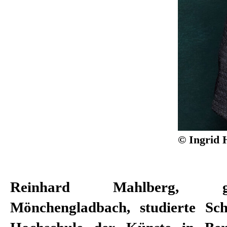
© Ingrid 
Reinhard Mahlberg, 
Nationaltheaters Mannheim. Ne
Mönchengladbach, studierte Sc
dreht er fürs Fernsehen und arbei