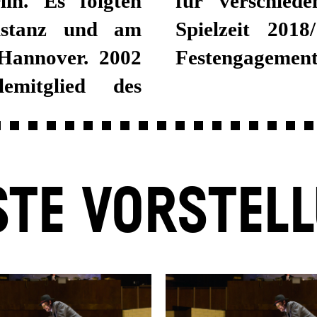
in. Es folgten
alten. Seit der
nstanz und am
rd Mahlberg im
 Hannover. 2002
Festengagement 
mitglied des
TE VORSTEL