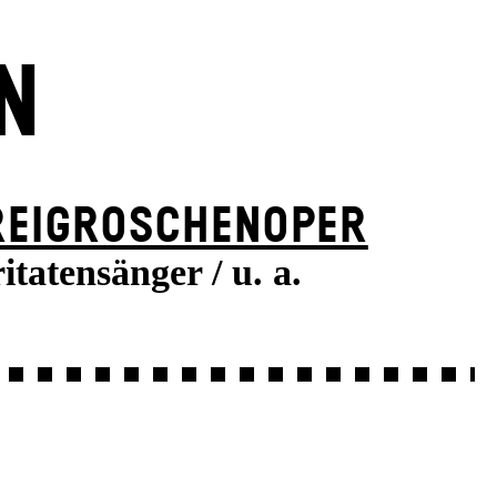
N
REI­GROSCHEN­OPER
tatensänger / u. a.