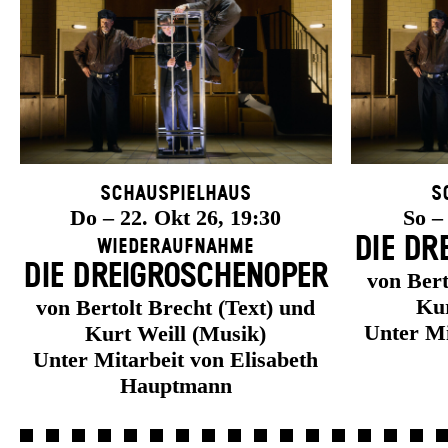
Schauspielhaus
S
Do – 22. Okt 26, 19:30
So –
DIE DR
Wiederaufnahme
DIE DREI­GROSCHEN­OPER
von Bert
Kur
von Bertolt Brecht (Text) und
Unter Mi
Kurt Weill (Musik)
Unter Mitarbeit von Elisabeth
Hauptmann