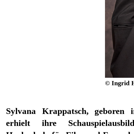
© Ingrid 
Sylvana Krappatsch, geboren i
der Fachzeitschrift Theater h
erhielt ihre Schauspielausb
Nachwuchsschauspielerin des Jahr