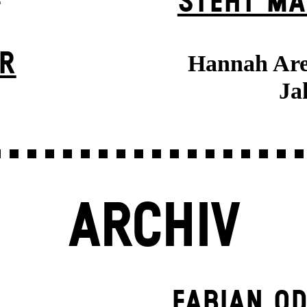
STEHT MA
ER
Hannah Aren
Ja
ARCHIV
FABIAN OD