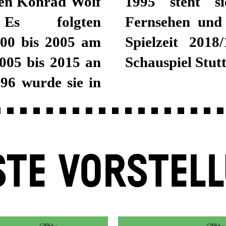
hen Konrad Wolf
ßig für Film,
 Es folgten
mera. Seit der
000 bis 2005 am
 Krappatsch am
005 bis 2015 an
Schauspiel Stutt
96 wurde sie in
TE VORSTEL