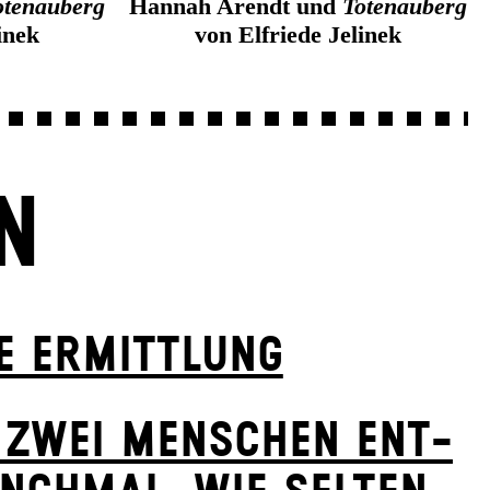
otenauberg
Hannah Arendt und
Totenauberg
inek
von Elfriede Jelinek
N
E ERMITTLUNG
 ZWEI MENSCHEN ENT­