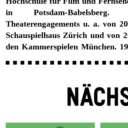
Hochschule für Film und Fernse
1995 steht sie auch regelmä
in Potsdam-Babelsberg.
Fernsehen und Kino vor der Ka
Theaterengagements u. a. von 2
Spielzeit 2018/19 ist Sylvana
Schauspielhaus Zürich und von 2
den Kammerspielen München. 19
NÄCHS