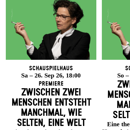
Schauspielhaus
S
Sa – 26. Sep 26, 18:00
So –
ZW
Premiere
ZWISCHEN ZWEI
MENSC
MENSCHEN ENT­STEHT
MAN
MANCH­MAL, WIE
SELT
SELTEN, EINE WELT
Eine th