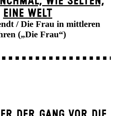
NCH­MAL, WIE SELTEN,
EINE WELT
dt / Die Frau in mittleren
hren („Die Frau“)
ER DER GANG VOR DIE