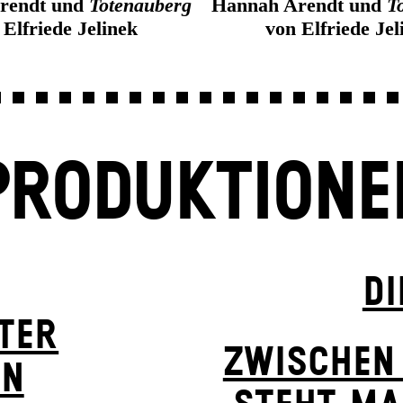
rendt und
Totenauberg
Hannah Arendt und
T
 Elfriede Jelinek
von Elfriede Jel
PRODUKTIONE
DI
TER
ZWISCHEN
ON