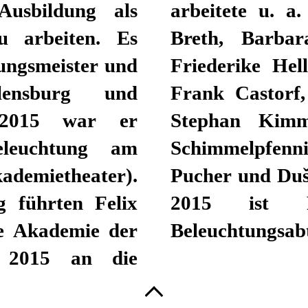
Ausbildung als
eurinnen Andrea
u arbeiten. Es
 Koležnik und
tungsmeister und
uren Luc Bondy,
Flensburg und
 Claus Peymann,
 2015 war er
hmann, Roland
eleuchtung am
d Bösch, Stefan
mietheater).
 zusammen. Seit
g führten Felix
 Leiter der
ie Akademie der
Beleuchtungsabt
 2015 an die