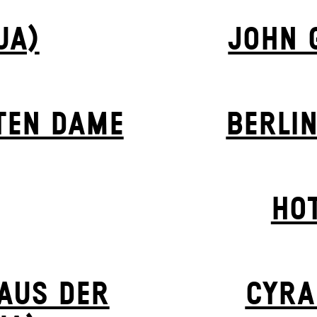
UA)
JOHN 
­EN DA­ME
BERLIN
HOT
 AUS DER
CYRA