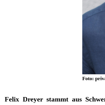
Foto: priv
Felix Dreyer stammt aus Schwe
Universität für angewandte 