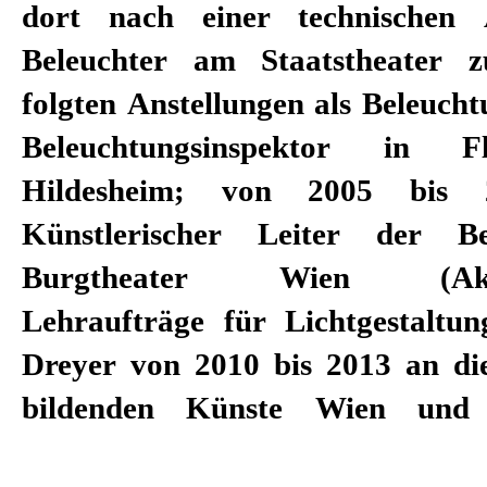
dort nach einer technischen 
arbeitete u. a. mit den Regiss
Beleuchter am Staatstheater z
Breth, Barbara Frey, Mateja
folgten Anstellungen als Beleuch
Friederike Heller, den Regisse
Beleuchtungsinspektor in 
Frank Castorf, René Pollesch,
Hildesheim; von 2005 bis
Stephan Kimmig, Stefan Bac
Künstlerischer Leiter der B
Schimmelpfennig, Jan Bosse, Davi
Burgtheater Wien (Akade
Pucher und Dušan David Pařízek
Lehraufträge für Lichtgestaltun
2015 ist Felix Dreyer
Dreyer von 2010 bis 2013 an d
bildenden Künste Wien und