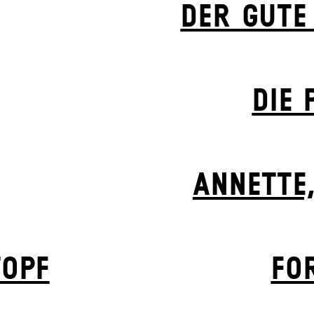
DER GUTE
DIE 
ANNETTE,
TOPF
FO