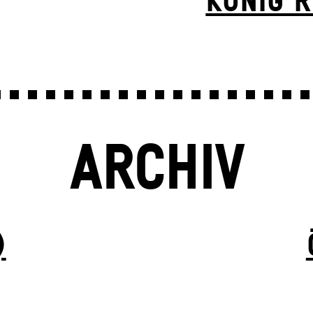
KÖNIG R
ARCHIV
)