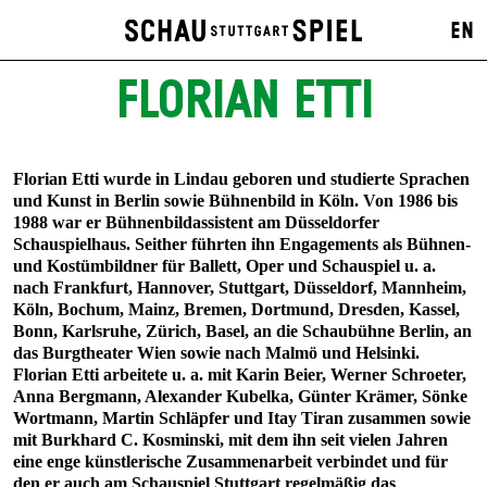
EN
FLORIAN ETTI
Florian Etti wurde in Lindau geboren und studierte Sprachen
und Kunst in Berlin sowie Bühnenbild in Köln. Von 1986 bis
1988 war er Bühnenbildassistent am Düsseldorfer
Schauspielhaus. Seither führten ihn Engagements als Bühnen-
und Kostümbildner für Ballett, Oper und Schauspiel u. a.
nach Frankfurt, Hannover, Stuttgart, Düsseldorf, Mannheim,
Köln, Bochum, Mainz, Bremen, Dortmund, Dresden, Kassel,
Bonn, Karlsruhe, Zürich, Basel, an die Schaubühne Berlin, an
das Burgtheater Wien sowie nach Malmö und Helsinki.
Florian Etti arbeitete u. a. mit Karin Beier, Werner Schroeter,
Anna Bergmann, Alexander Kubelka, Günter Krämer, Sönke
Wortmann, Martin Schläpfer und Itay Tiran zusammen sowie
mit Burkhard C. Kosminski, mit dem ihn seit vielen Jahren
eine enge künstlerische Zusammenarbeit verbindet und für
den er auch am Schauspiel Stuttgart regelmäßig das