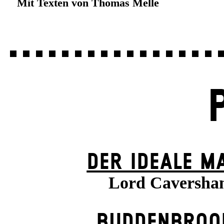
Mit Texten von Thomas Melle
DER IDEALE M
Lord Caversha
BUDDENBROO