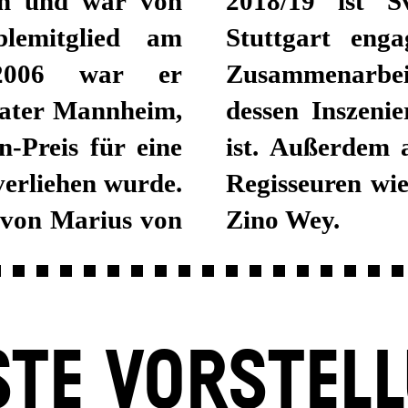
en und war von
2018/19 ist S
lemitglied am
Stuttgart enga
 2006 war er
Zusammenarbeit
eater Mannheim,
dessen Inszeni
-Preis für eine
ist. Außerdem arbeitete er 
verliehen wurde.
Regisseuren wie
von Marius von
Zino Wey.
TE VORSTEL