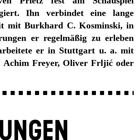
ven Prietz fest am Schauspiel
giert. Ihn verbindet eine lange
 mit Burkhard C. Kosminski, in
erungen er regelmäßig zu erleben
in Stuttgart u. a. mit
 Achim Freyer, Oliver Frljić oder
LUNGEN