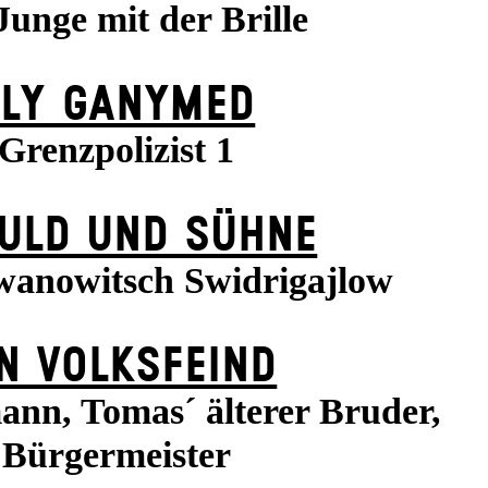
Junge mit der Brille
FLY GANYMED
Grenzpolizist 1
ULD UND SÜHNE
wanowitsch Swidrigajlow
N VOLKS­FEIND
ann, Tomas´ älterer Bruder,
Bürgermeister