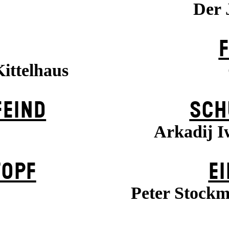
Der 
Kittelhaus
EIND
SCH
Arkadij I
TOPF
EI
Peter Stockm