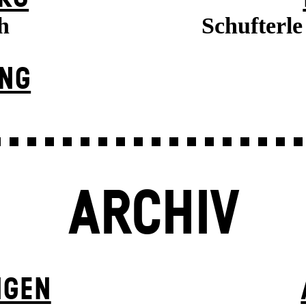
h
Schufterl
UNG
ARCHIV
NGEN