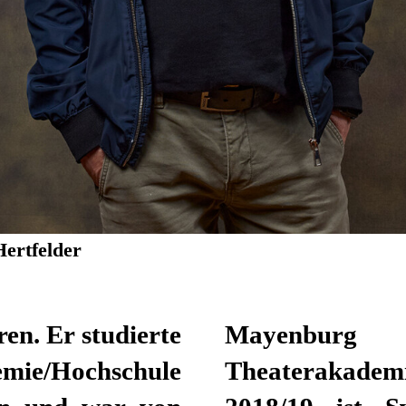
Hertfelder
en. Er studierte
Mayenburg 
emie/Hochschule
Theaterakademi