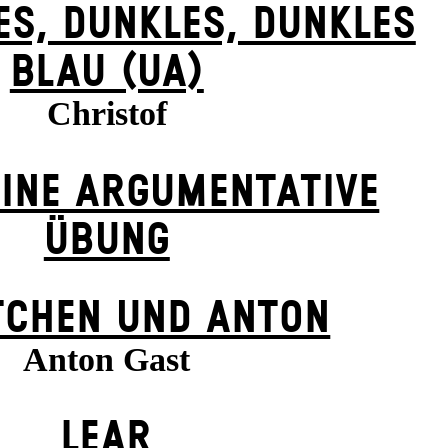
ES, DUNK­LES, DUNK­LES
BLAU (UA)
Christof
 EINE ARGUMENTATIVE
ÜBUNG
TCHEN UND ANTON
Anton Gast
LEAR