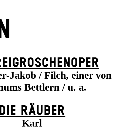
N
REI­GROSCHEN­OPER
r-Jakob / Filch, einer von
ums Bettlern / u. a.
DIE RÄUBER
Karl