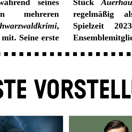
während seines
Stück
Auerhau
n mehreren
regelmäßig al
hwarzwaldkrimi
,
Spielzeit 202
mit. Seine erste
Ensemblemitglie
TE VORSTEL