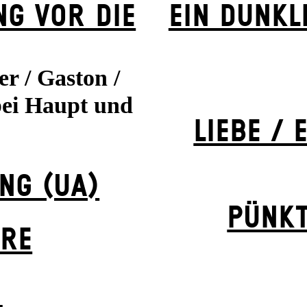
NG VOR DIE
EIN DUNK­L
er / Gaston /
bei Haupt und
LIEBE /
NG (UA)
PÜNK
ERE