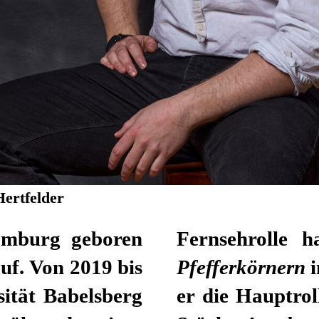
Hertfelder
amburg geboren
Fernsehrolle 
uf. Von 2019 bis
Pfefferkörnern
sität Babelsberg
er die Hauptro