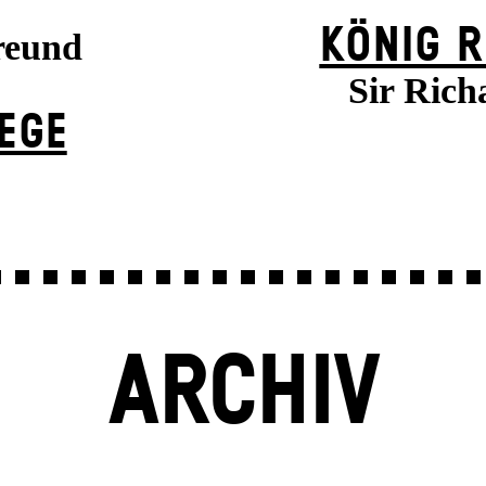
KÖNIG R
reund
Sir Rich
EGE
ARCHIV