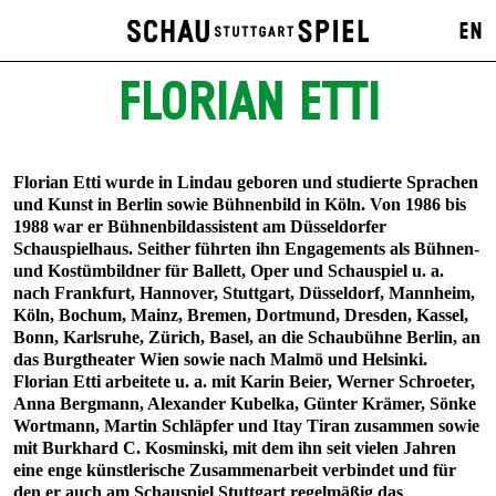
EN
FLORIAN ETTI
Florian Etti wurde in Lindau geboren und studierte Sprachen
und Kunst in Berlin sowie Bühnenbild in Köln. Von 1986 bis
1988 war er Bühnenbildassistent am Düsseldorfer
Schauspielhaus. Seither führten ihn Engagements als Bühnen-
und Kostümbildner für Ballett, Oper und Schauspiel u. a.
nach Frankfurt, Hannover, Stuttgart, Düsseldorf, Mannheim,
Köln, Bochum, Mainz, Bremen, Dortmund, Dresden, Kassel,
Bonn, Karlsruhe, Zürich, Basel, an die Schaubühne Berlin, an
das Burgtheater Wien sowie nach Malmö und Helsinki.
Florian Etti arbeitete u. a. mit Karin Beier, Werner Schroeter,
Anna Bergmann, Alexander Kubelka, Günter Krämer, Sönke
Wortmann, Martin Schläpfer und Itay Tiran zusammen sowie
mit Burkhard C. Kosminski, mit dem ihn seit vielen Jahren
eine enge künstlerische Zusammenarbeit verbindet und für
den er auch am Schauspiel Stuttgart regelmäßig das