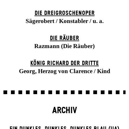
DIE DREI­GROSCHEN­OPER
Sägerobert / Konstabler / u. a.
DIE RÄUBER
Razmann (Die Räuber)
KÖNIG RICHARD DER DRITTE
Georg, Herzog von Clarence / Kind
ARCHIV
EIN DUNK­LES, DUNK­LES, DUNK­LES BLAU (UA)