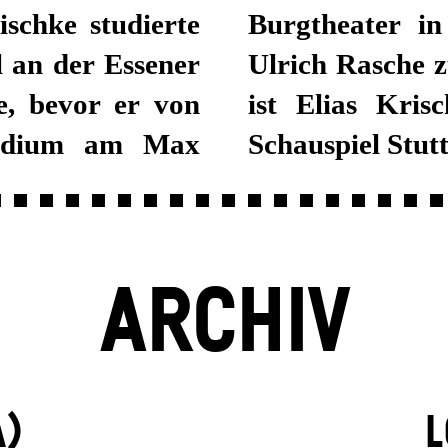
schke studierte
Burgtheate
 an der Essener
Ulrich Rasche z
e, bevor er von
ist Elias Kris
studium am Max
Schauspiel Stutt
ARCHIV
A)
L