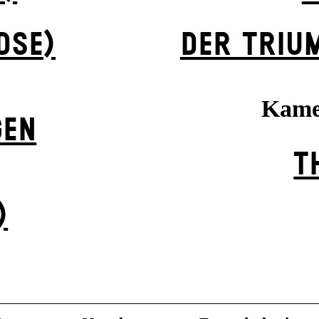
DSE)
DER TRIU
Kame
GEN
T
)