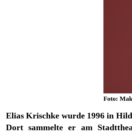
Foto: Mak
Elias Krischke wurde 1996 in Hil
Reinhardt Seminar in Wien absol
Dort sammelte er am Stadtthea
während des Studiums war er 