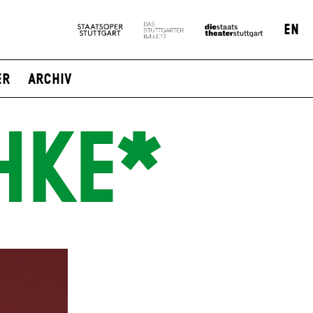
EN
er
Archiv
HKE*