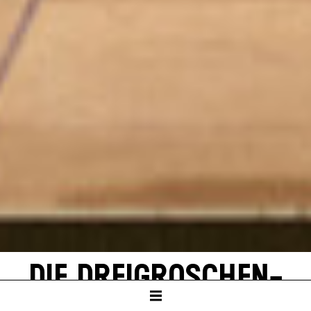
DIE DREI­GROSCHEN­