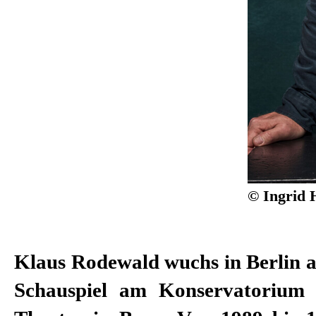
© Ingrid 
Klaus Rodewald wuchs in Berlin a
Ensemble des Düsseldorfer Schau
Schauspiel am Konservatorium
Anschluss wechselte er ans N