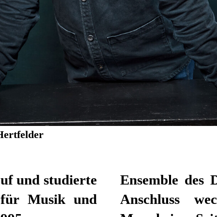
Hertfelder
uf und studierte
spielhauses. Im
 für Musik und
ationaltheater