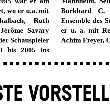
 1995 war er am
 Intendanz von
, wo er u.a. mit
/19 ist er im
halbach, Ruth
. Hier arbeitete
 Jérôme Savary
 Calixto Bieito,
eier Schauspieler
Achim Freyer, O
0 bis 2005 ins
TE VORSTEL