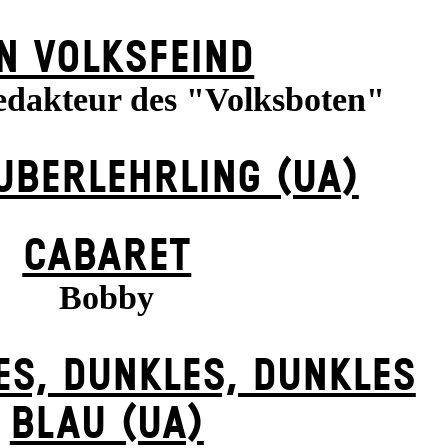
N VOLKS­FEIND
edakteur des "Volksboten"
UBER­LEHRLING (UA)
CABARET
Bobby
ES, DUNK­LES, DUNK­LES
BLAU (UA)