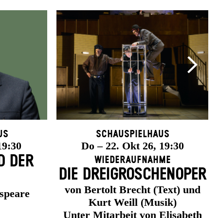
us
Schauspielhaus
19:30
Do – 22. Okt 26, 19:30
D DER
Wiederaufnahme
DIE DREI­GROSCHEN­OPER
von Bertolt Brecht (Text) und
speare
Kurt Weill (Musik)
Unter Mitarbeit von Elisabeth