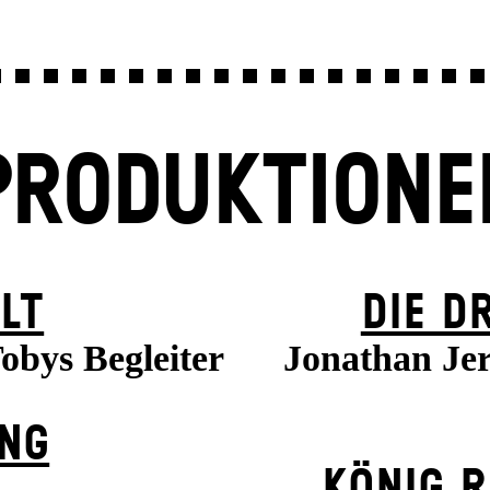
PRODUKTIONE
LT
DIE D
obys Begleiter
Jonathan Je
UNG
KÖNIG R