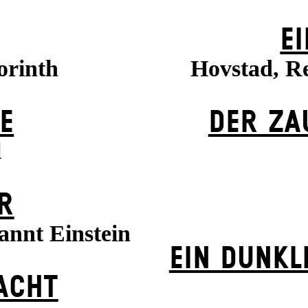
EI
orinth
Hovstad, R
E
DER ZA
l
R
annt Einstein
EIN DUNK­L
ACHT