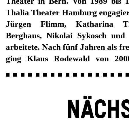
Theater in Bern. Von 1989 bis
Mannheim. Seit dem Beginn der
Thalia Theater Hamburg engagiert
Burkhard C. Kosminski 2018
Jürgen Flimm, Katharina T
Ensemble des Schauspiel Stuttgart
Berghaus, Nikolai Sykosch und
er u. a. mit Regisseur*innen wie
arbeitete. Nach fünf Jahren als fr
ging Klaus Rodewald von 200
NÄCHS