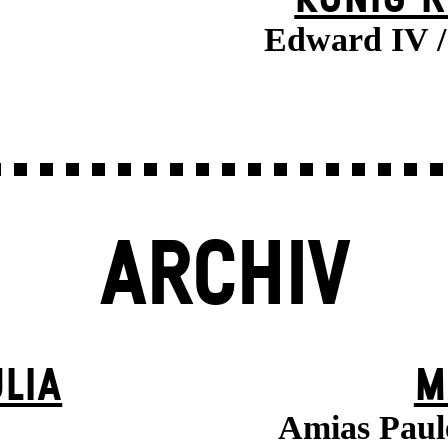
Edward IV / 
ARCHIV
LIA
M
Amias Paule