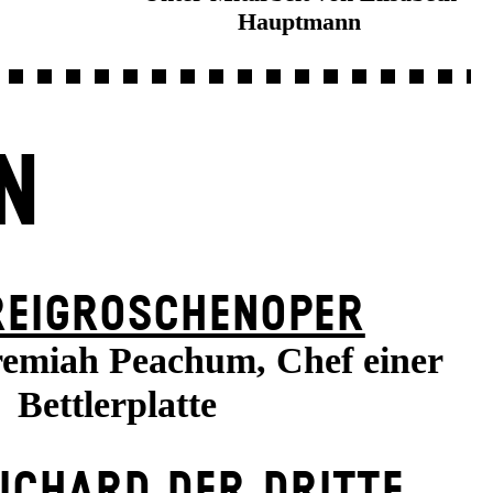
Hauptmann
N
REI­GROSCHEN­OPER
remiah Peachum, Chef einer
Bettlerplatte
ICHARD DER DRITTE