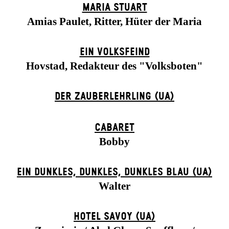
MARIA STUART
Amias Paulet, Ritter, Hüter der Maria
EIN VOLKS­FEIND
Hovstad, Redakteur des "Volksboten"
DER ZAUBER­LEHRLING (UA)
CABARET
Bobby
EIN DUNK­LES, DUNK­LES, DUNK­LES BLAU (UA)
Walter
HOTEL SAVOY (UA)