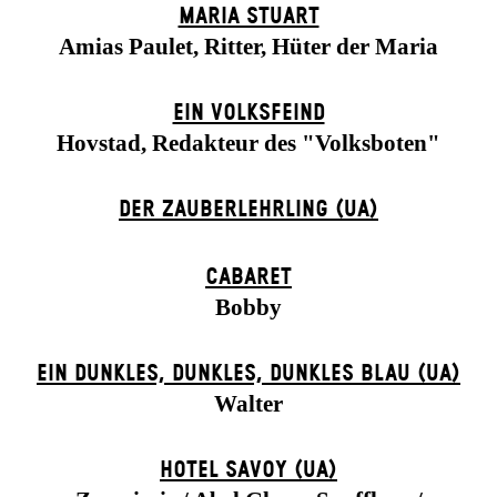
MARIA STUART
Amias Paulet, Ritter, Hüter der Maria
EIN VOLKS­FEIND
Hovstad, Redakteur des "Volksboten"
DER ZAUBER­LEHRLING (UA)
CABARET
Bobby
EIN DUNK­LES, DUNK­LES, DUNK­LES BLAU (UA)
Walter
HOTEL SAVOY (UA)